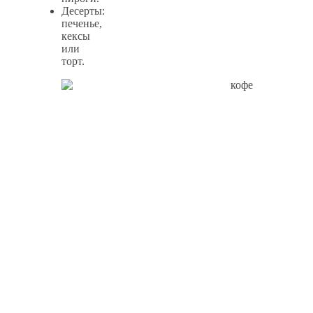
Десерты:
печенье,
кексы
или
торт.