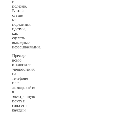
и
полезно.
В этой
статье
мы
поделимся
идеями,
как
сделать
выходные
незабываемыми.
Прежде
всего,
отключите
уведомления
на
телефоне
и не
заглядывайте
в
электронную
почту и
соц.сети
каждый