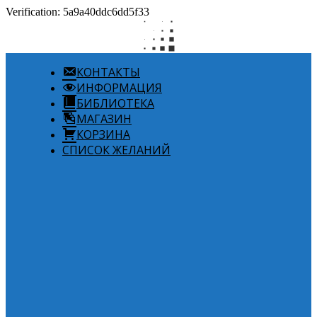
Verification: 5a9a40ddc6dd5f33
КОНТАКТЫ
ИНФОРМАЦИЯ
БИБЛИОТЕКА
МАГАЗИН
КОРЗИНА
СПИСОК ЖЕЛАНИЙ