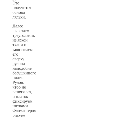
Это
получится
основа
ляльки.
Далее
вырезаем
треугольник
из яркой
ткани и
завязываем
его
сверху
рулона
наподобие
бабушкиного
платка.
Рулон,
чтоб не
развязался,
и платок
фиксируем
нитками.
Фломастером
рисуем