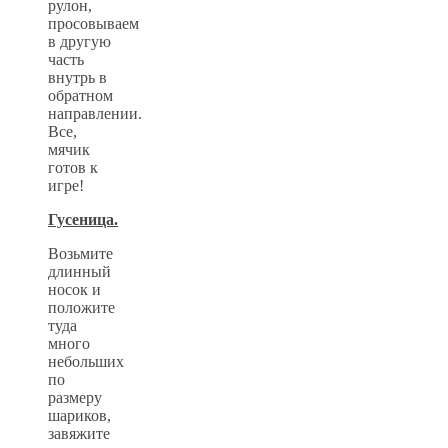
рулон,
просовываем
в другую
часть
внутрь в
обратном
направлении.
Все,
мячик
готов к
игре!
Гусеница.
Возьмите
длинный
носок и
положите
туда
много
небольших
по
размеру
шариков,
завяжите