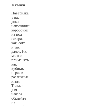
Кубики.
Наверняка
у вас
дома
накопились
коробочки
из-под
сахара,
чая, сока
и так
далее. Их
можно
применять
как
кубики,
играя в
различные
игры.
Только
для
начала
обклейте
их