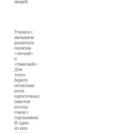
зверей.
Учимся с
малышом
различать
понятия
«легкий»
и
«тяжелый».
Для
этого
берите
несколько
штук
идентичных
пакетов
из-под
соков с
горлышком.
В один
из них