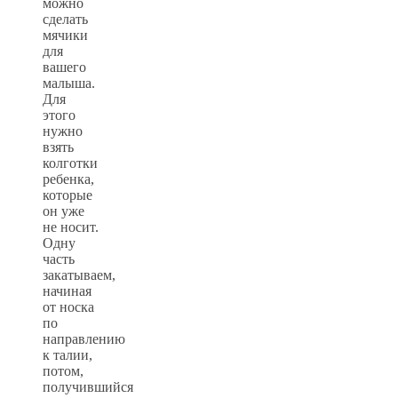
можно
сделать
мячики
для
вашего
малыша.
Для
этого
нужно
взять
колготки
ребенка,
которые
он уже
не носит.
Одну
часть
закатываем,
начиная
от носка
по
направлению
к талии,
потом,
получившийся