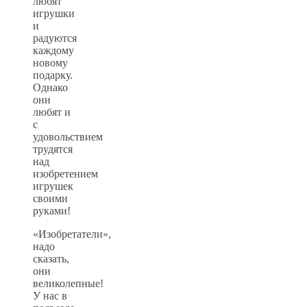
любят
игрушки
и
радуются
каждому
новому
подарку.
Однако
они
любят и
с
удовольствием
трудятся
над
изобретением
игрушек
своими
руками!
«Изобретатели»,
надо
сказать,
они
великолепные!
У нас в