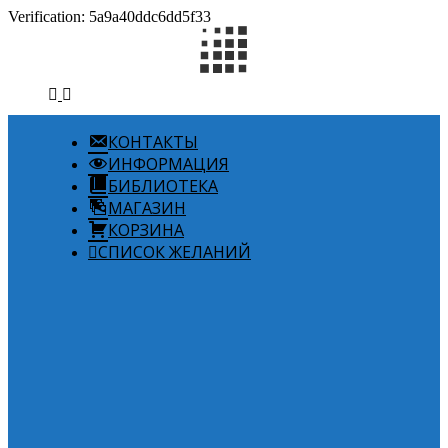
Verification: 5a9a40ddc6dd5f33
КОНТАКТЫ
ИНФОРМАЦИЯ
БИБЛИОТЕКА
МАГАЗИН
КОРЗИНА
СПИСОК ЖЕЛАНИЙ