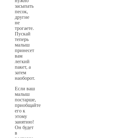
нужно
засыпать
песок,
другие
не
трогаете.
Пускай
теперь
малыш
принесет
вам
легкий
пакет, а
затем
наоборот.
Если ваш
малыш
постарше,
приобщайте
его к
этому
занятию!
Он будет
в