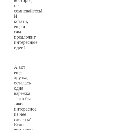
восторге,
не
сомневайтесь!
И,
кстати,
ещё и
сам
предложит
интересные
идеи!
А вот
ещё,
друзья,
осталась
одна
варежка
– что бы
такое
интересное
из нее
сделать?
Если
есть идеи