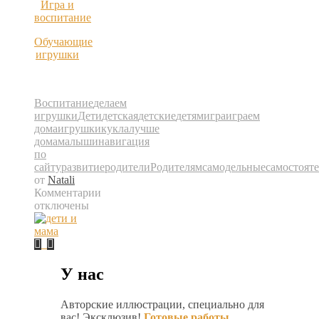
Игра и
воспитание
Обучающие
игрушки
Воспитание
делаем
игрушки
Дети
детская
детские
детям
игра
играем
дома
игрушки
кукла
лучше
дома
малыши
навигация
по
сайту
развитие
родители
Родителям
самодельные
самостояте
от
Natali
Комментарии
к
отключены
записи
Мамины
секреты.
Самодельные
игрушки.
У нас
Авторские иллюстрации, специально для
вас! Эксклюзив!
Готовые работы
.