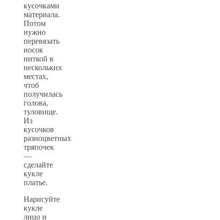
кусочками
материала.
Потом
нужно
перевязать
носок
ниткой в
нескольких
местах,
чтоб
получилась
голова,
туловище.
Из
кусочков
разноцветных
тряпочек
—
сделайте
кукле
платье.
Нарисуйте
кукле
лицо и