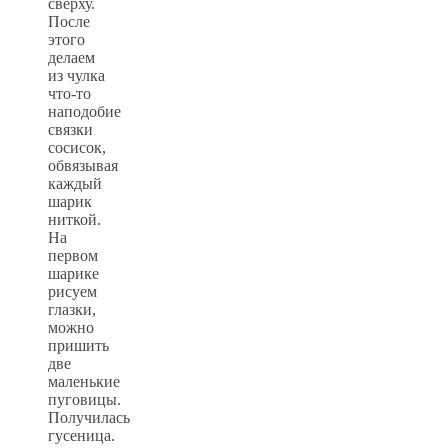
сверху.
После
этого
делаем
из чулка
что-то
наподобие
связки
сосисок,
обвязывая
каждый
шарик
ниткой.
На
первом
шарике
рисуем
глазки,
можно
пришить
две
маленькие
пуговицы.
Получилась
гусеница.