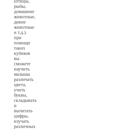
(птицы,
рыбы,
домашние
животные,
дикие
животные
и т.д.).
при
помощи
таких
кубиков
вы
сможете
научить
малыша
различать
цвета,
учить
буквы,
складывать
и
вычитать
цифры,
изучать
различных