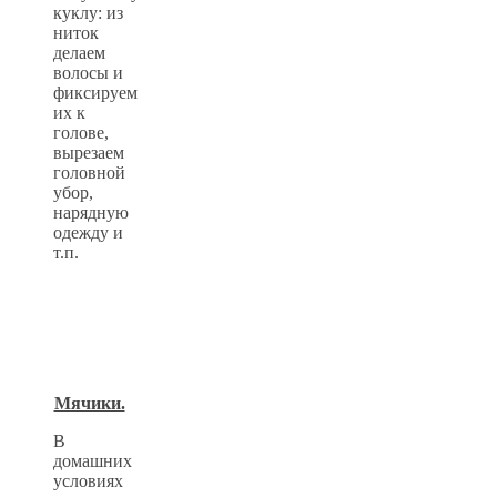
куклу: из
ниток
делаем
волосы и
фиксируем
их к
голове,
вырезаем
головной
убор,
нарядную
одежду и
т.п.
Мячики.
В
домашних
условиях