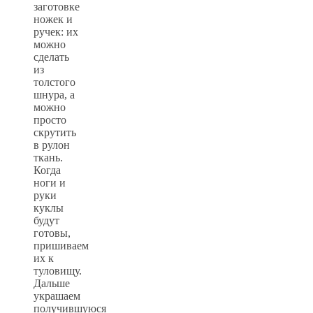
заготовке
ножек и
ручек: их
можно
сделать
из
толстого
шнура, а
можно
просто
скрутить
в рулон
ткань.
Когда
ноги и
руки
куклы
будут
готовы,
пришиваем
их к
туловищу.
Дальше
украшаем
получившуюся