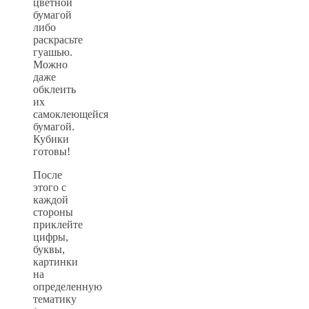
цветной
бумагой
либо
раскрасьте
гуашью.
Можно
даже
обклеить
их
самоклеющейся
бумагой.
Кубики
готовы!
После
этого с
каждой
стороны
приклейте
цифры,
буквы,
картинки
на
определенную
тематику