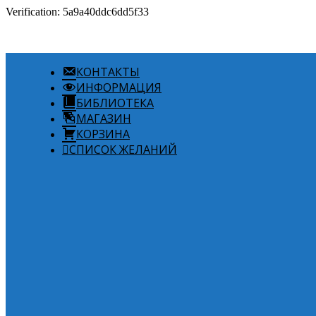
Verification: 5a9a40ddc6dd5f33
КОНТАКТЫ
ИНФОРМАЦИЯ
БИБЛИОТЕКА
МАГАЗИН
КОРЗИНА
СПИСОК ЖЕЛАНИЙ