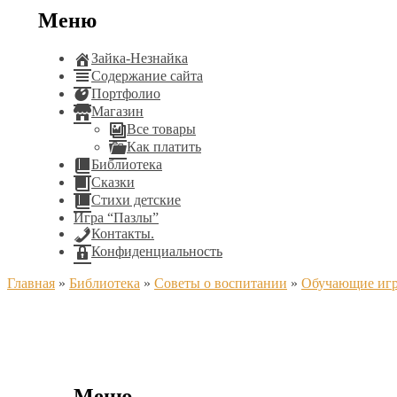
Меню
Зайка-Незнайка
Содержание сайта
Портфолио
Магазин
Все товары
Как платить
Библиотека
Сказки
Стихи детские
Игра “Пазлы”
Контакты.
Конфиденциальность
Главная
»
Библиотека
»
Советы о воспитании
»
Обучающие игр
Меню