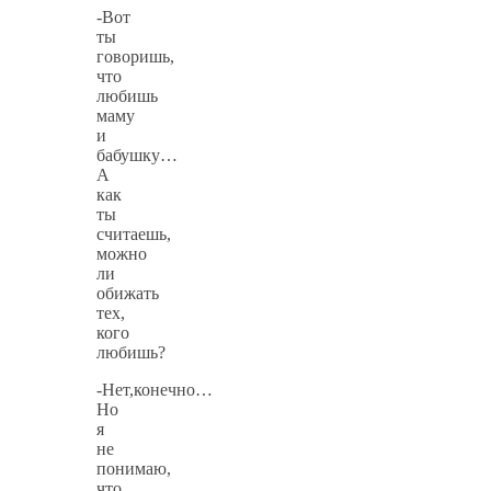
-Вот
ты
говоришь,
что
любишь
маму
и
бабушку…
А
как
ты
считаешь,
можно
ли
обижать
тех,
кого
любишь?
-Нет,конечно…
Но
я
не
понимаю,
что