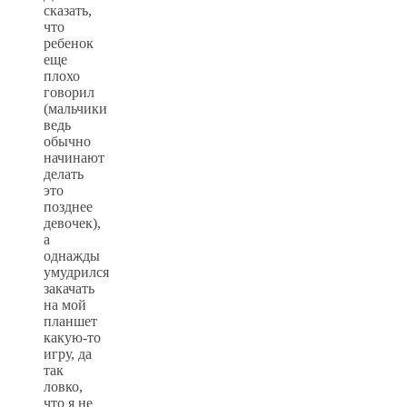
сказать,
что
ребенок
еще
плохо
говорил
(мальчики
ведь
обычно
начинают
делать
это
позднее
девочек),
а
однажды
умудрился
закачать
на мой
планшет
какую-то
игру, да
так
ловко,
что я не