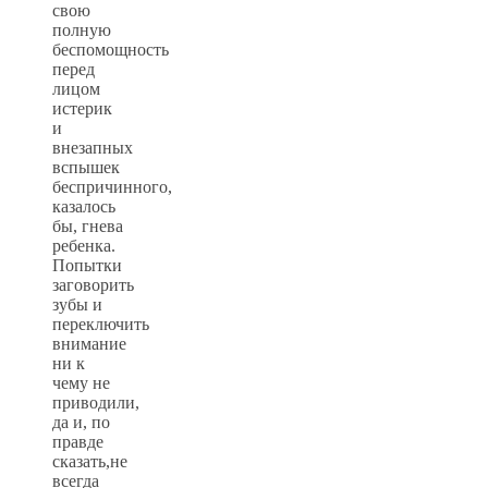
свою
полную
беспомощность
перед
лицом
истерик
и
внезапных
вспышек
беспричинного,
казалось
бы, гнева
ребенка.
Попытки
заговорить
зубы и
переключить
внимание
ни к
чему не
приводили,
да и, по
правде
сказать,не
всегда