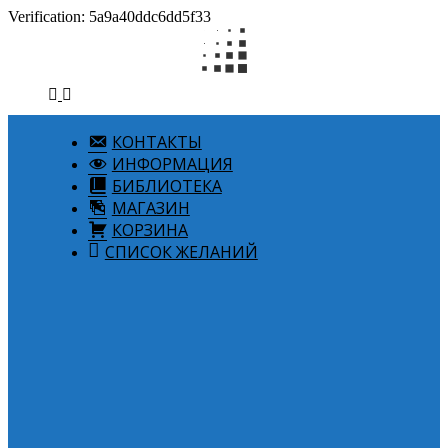
Verification: 5a9a40ddc6dd5f33
КОНТАКТЫ
ИНФОРМАЦИЯ
БИБЛИОТЕКА
МАГАЗИН
КОРЗИНА
СПИСОК ЖЕЛАНИЙ