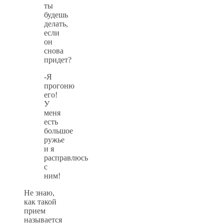
ты
будешь
делать,
если
он
снова
придет?
-Я
прогоню
его!
У
меня
есть
большое
ружье
и я
расправлюсь
с
ним!
Не знаю,
как такой
прием
называется