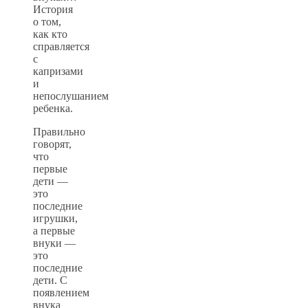
История
о том,
как кто
справляется
с
капризами
и
непослушанием
ребенка.
Правильно
говорят,
что
первые
дети —
это
последние
игрушки,
а первые
внуки —
это
последние
дети. С
появлением
внука