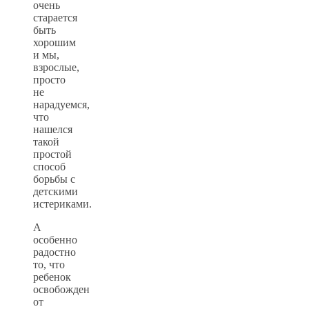
очень
старается
быть
хорошим
и мы,
взрослые,
просто
не
нарадуемся,
что
нашелся
такой
простой
способ
борьбы с
детскими
истериками.
А
особенно
радостно
то, что
ребенок
освобожден
от