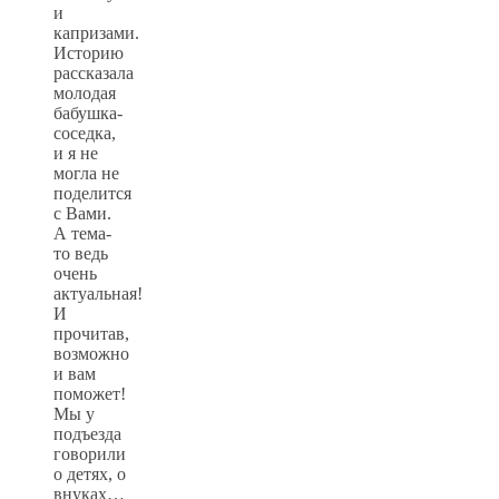
и
капризами.
Историю
рассказала
молодая
бабушка-
соседка,
и я не
могла не
поделится
с Вами.
А тема-
то ведь
очень
актуальная!
И
прочитав,
возможно
и вам
поможет!
Мы у
подъезда
говорили
о детях, о
внуках…