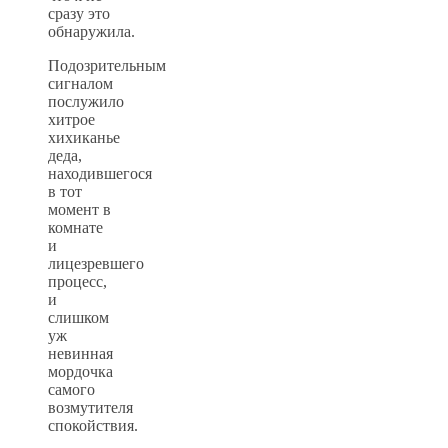
сразу это
обнаружила.
Подозрительным
сигналом
послужило
хитрое
хихиканье
деда,
находившегося
в тот
момент в
комнате
и
лицезревшего
процесс,
и
слишком
уж
невинная
мордочка
самого
возмутителя
спокойствия.