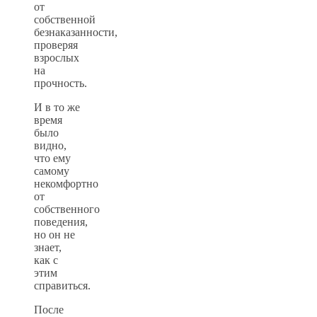
от
собственной
безнаказанности,
проверяя
взрослых
на
прочность.
И в то же
время
было
видно,
что ему
самому
некомфортно
от
собственного
поведения,
но он не
знает,
как с
этим
справиться.
После