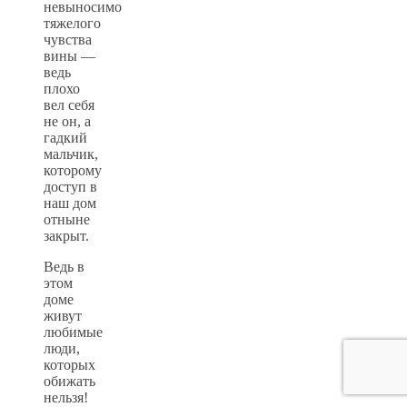
невыносимо
тяжелого
чувства
вины —
ведь
плохо
вел себя
не он, а
гадкий
мальчик,
которому
доступ в
наш дом
отныне
закрыт.
Ведь в
этом
доме
живут
любимые
люди,
которых
обижать
нельзя!