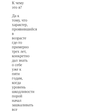
К чему
это я?
Да к
тому, что
характер,
проявившийся
в
возрасте
где-то
примерно
трех лет,
конкретно
дал знать
о себе
уже к
пяти
годам,
когда
уровень
шкодливости
порой
начал
зашкаливать
все