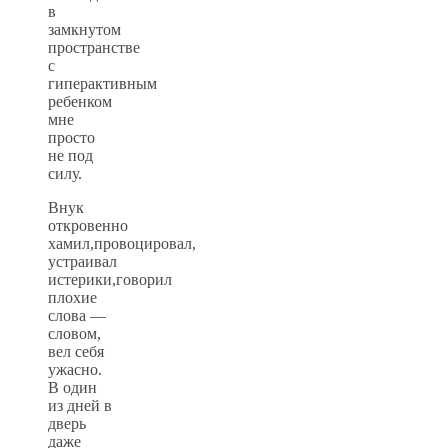
в
замкнутом
пространстве
с
гиперактивным
ребенком
мне
просто
не под
силу.
Внук
откровенно
хамил,провоцировал,
устраивал
истерики,говорил
плохие
слова —
словом,
вел себя
ужасно.
В один
из дней в
дверь
даже