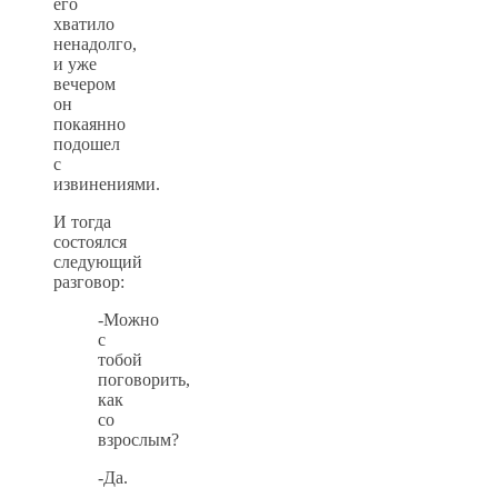
его
хватило
ненадолго,
и уже
вечером
он
покаянно
подошел
с
извинениями.
И тогда
состоялся
следующий
разговор:
-Можно
с
тобой
поговорить,
как
со
взрослым?
-Да.