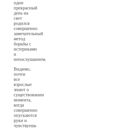
один
прекрасный
день на
свет
родился
совершенно
замечательный
метод
борьбы с
истериками
и
непослушанием.
Видимо,
почти
все
взрослые
знают о
существовании
момента,
когда
совершенно
опускаются
руки и
чувствуешь