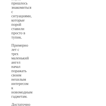
пришлось
знакомиться
с
ситуациями,
которые
порой
ставили
просто в
тупик.
Примерно
лет с
трех
маленький
ангел
начал
поражать
своим
нехилым
интересом
к
новомодным
гаджетам.
Достаточно