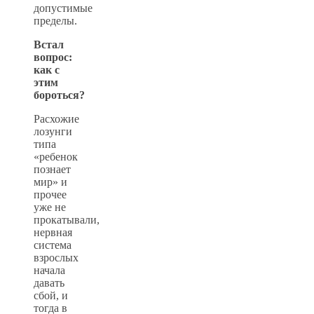
допустимые
пределы.
Встал
вопрос:
как с
этим
бороться?
Расхожие
лозунги
типа
«ребенок
познает
мир» и
прочее
уже не
прокатывали,
нервная
система
взрослых
начала
давать
сбой, и
тогда в