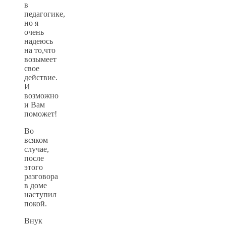
в
педагогике,
но я
очень
надеюсь
на то,что
возымеет
свое
действие.
И
возможно
и Вам
поможет!
Во
всяком
случае,
после
этого
разговора
в доме
наступил
покой.
Внук