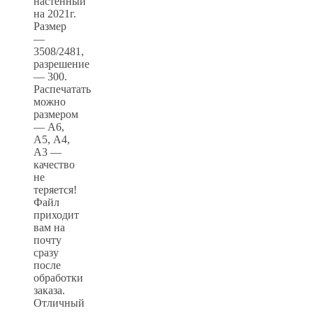
настенный
на 2021г.
Размер
—
3508/2481,
разрешение
— 300.
Распечатать
можно
размером
— А6,
А5, А4,
А3 —
качество
не
теряется!
Файл
приходит
вам на
почту
сразу
после
обработки
заказа.
Отличный