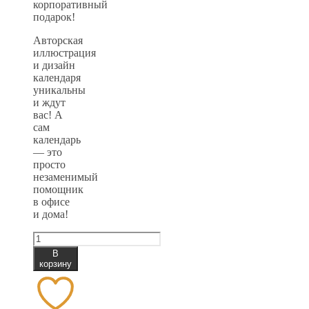
корпоративный
подарок!
Авторская
иллюстрация
и дизайн
календаря
уникальны
и ждут
вас! А
сам
календарь
— это
просто
незаменимый
помощник
в офисе
и дома!
Количество
товара
В
Календарь
корзину
2021
настенный
№38