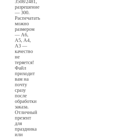
3508/2481,
разрешение
— 300.
Распечатать
можно
размером
— А6,
А5, А4,
А3 —
качество
не
теряется!
Файл
приходит
вам на
почту
сразу
после
обработки
заказа.
Отличный
презент
для
праздника
или