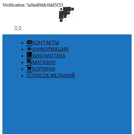
Verification: 5a9a40ddc6dd5f33
КОНТАКТЫ
ИНФОРМАЦИЯ
БИБЛИОТЕКА
МАГАЗИН
КОРЗИНА
СПИСОК ЖЕЛАНИЙ