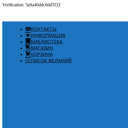
Verification: 5a9a40ddc6dd5f33
КОНТАКТЫ
ИНФОРМАЦИЯ
БИБЛИОТЕКА
МАГАЗИН
КОРЗИНА
СПИСОК ЖЕЛАНИЙ