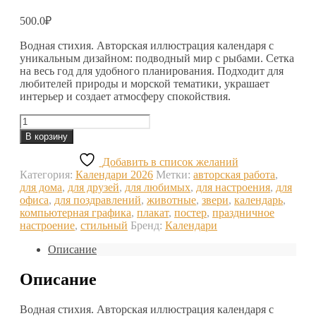
500.0
₽
Водная стихия. Авторская иллюстрация календаря с
уникальным дизайном: подводный мир с рыбами. Сетка
на весь год для удобного планирования. Подходит для
любителей природы и морской тематики, украшает
интерьер и создает атмосферу спокойствия.
Количество
товара
В корзину
Водная
стихия.
Добавить в список желаний
Календарь
Категория:
Календари 2026
Метки:
авторская работа
,
2026
для дома
,
для друзей
,
для любимых
,
для настроения
,
для
офиса
,
для поздравлений
,
животные
,
звери
,
календарь
,
компьютерная графика
,
плакат
,
постер
,
праздничное
настроение
,
стильный
Бренд:
Календари
Описание
Описание
Водная стихия. Авторская иллюстрация календаря с