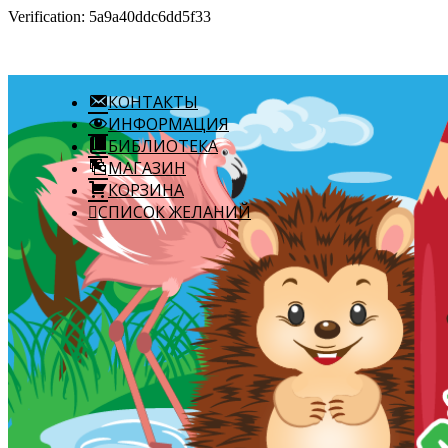
Verification: 5a9a40ddc6dd5f33
КОНТАКТЫ
ИНФОРМАЦИЯ
БИБЛИОТЕКА
МАГАЗИН
КОРЗИНА
СПИСОК ЖЕЛАНИЙ