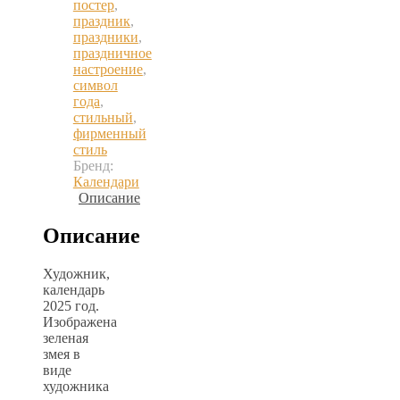
постер
,
праздник
,
праздники
,
праздничное
настроение
,
символ
года
,
стильный
,
фирменный
стиль
Бренд:
Календари
Описание
Описание
Художник,
календарь
2025 год.
Изображена
зеленая
змея в
виде
художника