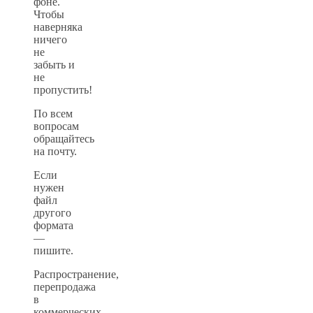
фоне.
Чтобы
наверняка
ничего
не
забыть и
не
пропустить!
По всем
вопросам
обращайтесь
на почту.
Если
нужен
файл
другого
формата
—
пишите.
Распространение,
перепродажа
в
коммерческих