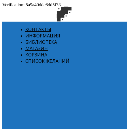
Verification: 5a9a40ddc6dd5f33
КОНТАКТЫ
ИНФОРМАЦИЯ
БИБЛИОТЕКА
МАГАЗИН
КОРЗИНА
СПИСОК ЖЕЛАНИЙ