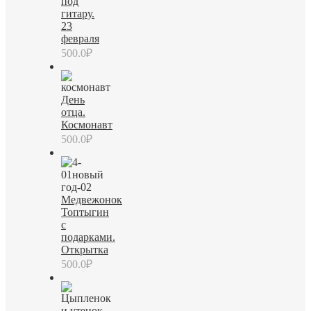
под
гитару.
23
февраля
500.0
₽
День
отца.
Космонавт
500.0
₽
Медвежонок
Топтыгин
с
подарками.
Открытка
500.0
₽