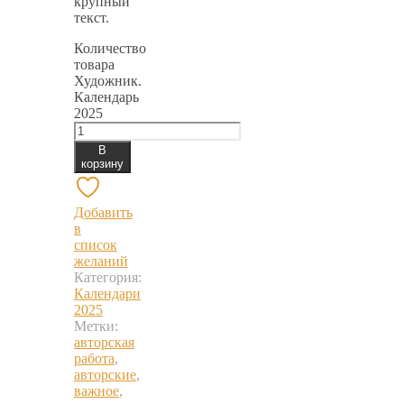
крупный
текст.
Количество
товара
Художник.
Календарь
2025
В
корзину
Добавить
в
список
желаний
Категория:
Календари
2025
Метки:
авторская
работа
,
авторские
,
важное
,