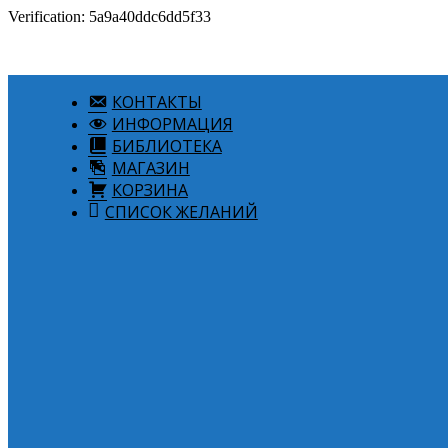
Verification: 5a9a40ddc6dd5f33
КОНТАКТЫ
ИНФОРМАЦИЯ
БИБЛИОТЕКА
МАГАЗИН
КОРЗИНА
СПИСОК ЖЕЛАНИЙ