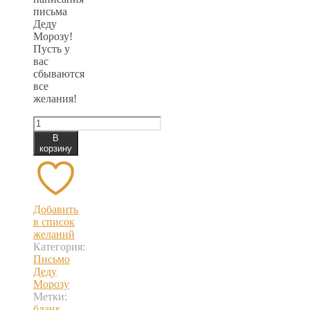
письма
Деду
Морозу!
Пусть у
вас
сбываются
все
желания!
Количество
товара
В
Письмо
корзину
Деду
Морозу.
Бланк,
№3
Мышь
Добавить
в список
желаний
Категория:
Письмо
Деду
Морозу
Метки:
бланк
,