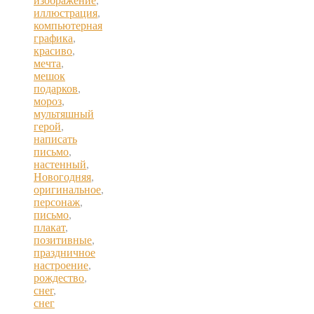
изображение
,
иллюстрация
,
компьютерная
графика
,
красиво
,
мечта
,
мешок
подарков
,
мороз
,
мультяшный
герой
,
написать
письмо
,
настенный
,
Новогодняя
,
оригинальное
,
персонаж
,
письмо
,
плакат
,
позитивные
,
праздничное
настроение
,
рождество
,
снег
,
снег