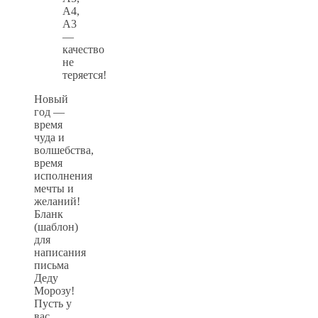
А4,
А3
—
качество
не
теряется!
Новый
год —
время
чуда и
волшебства,
время
исполнения
мечты и
желаний!
Бланк
(шаблон)
для
написания
письма
Деду
Морозу!
Пусть у
вас