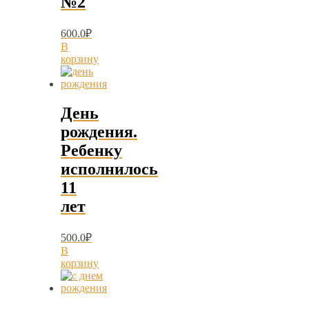
№2
600.0
₽
В
корзину
День
рождения.
Ребенку
исполнилось
11
лет
500.0
₽
В
корзину