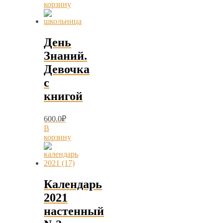
корзину
День
Знаний.
Девочка
с
книгой
600.0
₽
В
корзину
Календарь
2021
настенный