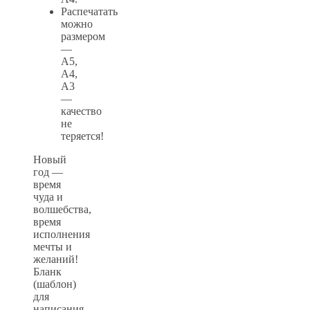
Распечатать
можно
размером
—
А5,
А4,
А3
—
качество
не
теряется!
Новый
год —
время
чуда и
волшебства,
время
исполнения
мечты и
желаний!
Бланк
(шаблон)
для
написания