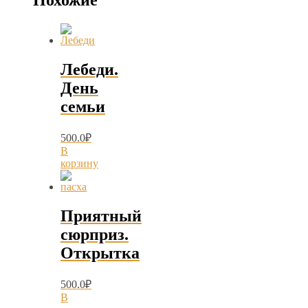
Похожие
Лебеди.
День
семьи
500.0
₽
В
корзину
Приятный
сюрприз.
Открытка
500.0
₽
В