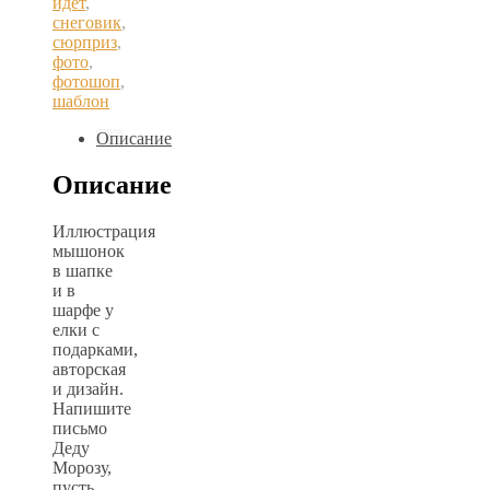
идет
,
снеговик
,
сюрприз
,
фото
,
фотошоп
,
шаблон
Описание
Описание
Иллюстрация
мышонок
в шапке
и в
шарфе у
елки с
подарками,
авторская
и дизайн.
Напишите
письмо
Деду
Морозу,
пусть