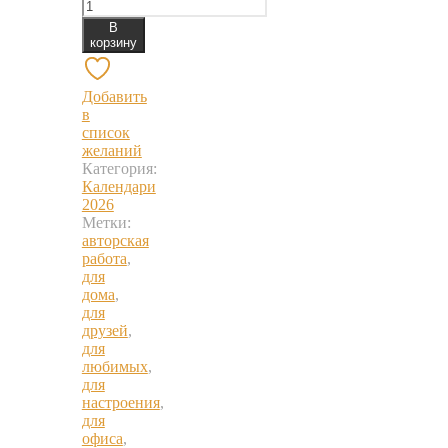
В
корзину
Добавить
в
список
желаний
Категория:
Календари
2026
Метки:
авторская
работа
,
для
дома
,
для
друзей
,
для
любимых
,
для
настроения
,
для
офиса
,