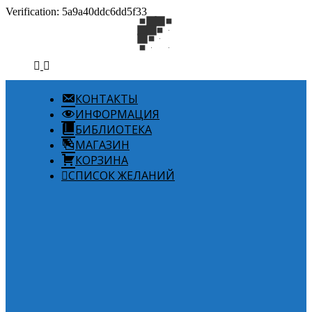
Verification: 5a9a40ddc6dd5f33
КОНТАКТЫ
ИНФОРМАЦИЯ
БИБЛИОТЕКА
МАГАЗИН
КОРЗИНА
СПИСОК ЖЕЛАНИЙ