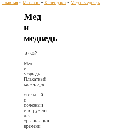
Главная
»
Магазин
»
Календари
»
Мед и медведь
Мед
и
медведь
500.0
₽
Мед
и
медведь.
Плакатный
календарь
—
стильный
и
полезный
инструмент
для
организации
времени