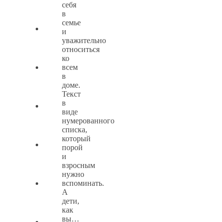
себя
в
семье
и
уважительно
относиться
ко
всем
в
доме.
Текст
в
виде
нумерованного
списка,
который
порой
и
взросным
нужно
вспоминать.
А
дети,
как
вы…