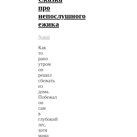
про
непослушного
ежика
Natali
Как
то
рано
утром
он
решил
сбежать
из
дома.
Побежал
он
сам
в
глубокий
лес,
хотя
мама