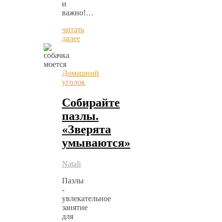
и
важно!…
читать
далее
Домашний
уголок
Собирайте
пазлы.
«Зверята
умываются»
Natali
Пазлы
-
увлекательное
занятие
для