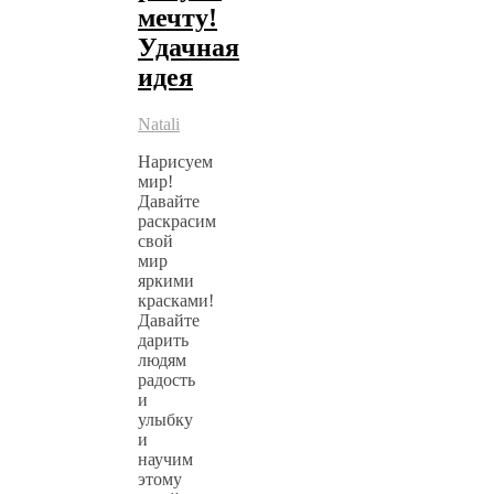
мечту!
Удачная
идея
Natali
Нарисуем
мир!
Давайте
раскрасим
свой
мир
яркими
красками!
Давайте
дарить
людям
радость
и
улыбку
и
научим
этому