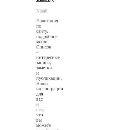
Natali
Навигация
по
сайту,
подробное
меню.
Список
-
интересные
записи,
заметки
и
публикации.
Наши
иллюстрации
для
вас
и
все,
что
вы
можете