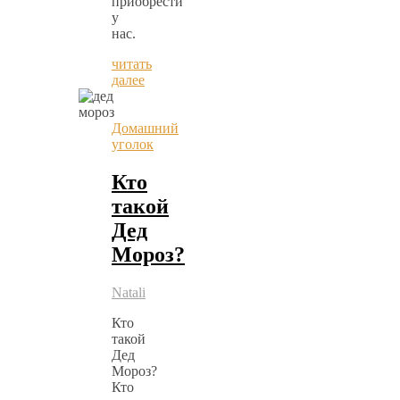
приобрести
у
нас.
читать
далее
Домашний
уголок
Кто
такой
Дед
Мороз?
Natali
Кто
такой
Дед
Мороз?
Кто