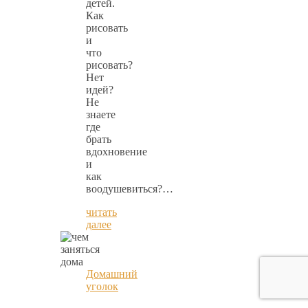
детей.
Как
рисовать
и
что
рисовать?
Нет
идей?
Не
знаете
где
брать
вдохновение
и
как
воодушевиться?…
читать
далее
Домашний
уголок