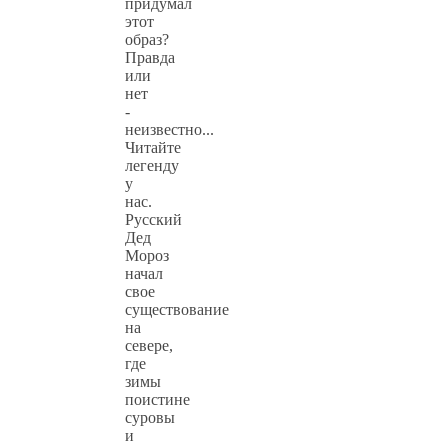
придумал
этот
образ?
Правда
или
нет
-
неизвестно...
Читайте
легенду
у
нас.
Русский
Дед
Мороз
начал
свое
существование
на
севере,
где
зимы
поистине
суровы
и