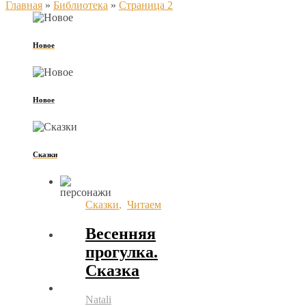
Главная
»
Библиотека
»
Страница 2
Новое
Новое
Сказки
Сказки
,
Читаем
Весенняя
прогулка.
Сказка
Natali