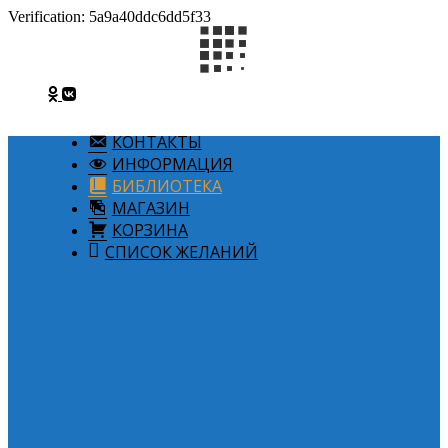
Verification: 5a9a40ddc6dd5f33
КОНТАКТЫ
ИНФОРМАЦИЯ
БИБЛИОТЕКА
МАГАЗИН
КОРЗИНА
СПИСОК ЖЕЛАНИЙ