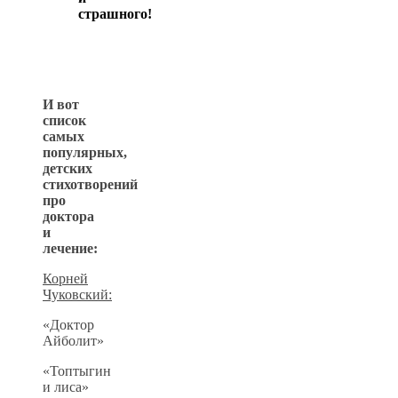
страшного!
И вот
список
самых
популярных,
детских
стихотворений
про
доктора
и
лечение:
Корней
Чуковский:
«Доктор
Айболит»
«Топтыгин
и лиса»