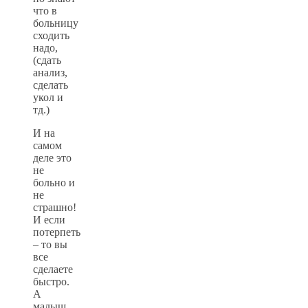
что в
больницу
сходить
надо,
(сдать
анализ,
сделать
укол и
тд.)
И на
самом
деле это
не
больно и
не
страшно!
И если
потерпеть
– то вы
все
сделаете
быстро.
А
малыш,