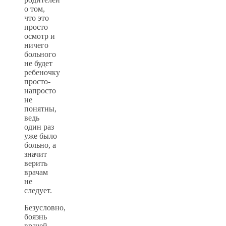
о том,
что это
просто
осмотр и
ничего
больного
не будет
ребеночку
просто-
напросто
не
понятны,
ведь
один раз
уже было
больно, а
значит
верить
врачам
не
следует.
Безусловно,
боязнь
врачей