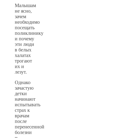
Малышам
не ясно,
зачем
необходимо
посещать
поликлинику
и почему
эти люди
в белых
халатах
трогают
их и
лезут.
Однако
зачастую
детки
начинают
испытывать
страх к
врачам
после
перенесенной
болезни
и