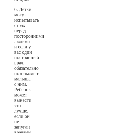
6. Детки
могут
испытывать
страх
перед
посторонними
людьми
и если у
вас один
постоянный
врач,
обязательно
познакомьте
малыша
с ним.
Ребенок
может
вынести
это
лучше,
если он
не
запуган
врачами.