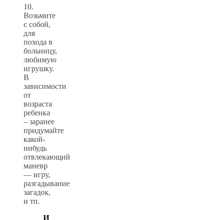
10.
Возьмите
с собой,
для
похода в
больницу,
любимую
игрушку.
В
зависимости
от
возраста
ребенка
– заранее
придумайте
какой-
нибудь
отвлекающий
маневр
— игру,
разгадывание
загадок,
и тп.
И