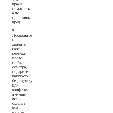
врачи
помогают,
а не
причиняют
вред.
5.
Поощряйте
и
хвалите
своего
ребенка,
после
стойкого
осмотра,
подарите
какую-то
безделушку
или
конфетку,
а лучше
всего
сходите
куда-
нибудь.