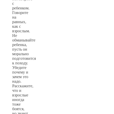
с
ребенком.
Говорите
на
равных,
как с
взрослым.
Не
обманывайте
ребенка,
пусть он
морально
подготовится
к походу.
Убедите
почему и
зачем это
надо.
Расскажите,
что и
взрослые
иногда
тоже
боятся,
но знают