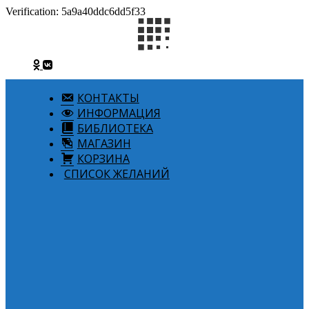
Verification: 5a9a40ddc6dd5f33
КОНТАКТЫ
ИНФОРМАЦИЯ
БИБЛИОТЕКА
МАГАЗИН
КОРЗИНА
СПИСОК ЖЕЛАНИЙ