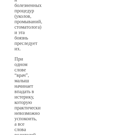
болезненных
процедур
(уколов,
промываний,
стоматолога)
и эта
боязнь
преследует
их.
При
одном
слове
“врач”,
малыш
начинает
впадать в
истерику,
которую
практически
невозможно
успокоить,
а все
слова
родителей