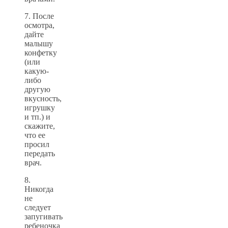
7. После
осмотра,
дайте
малышу
конфетку
(или
какую-
либо
другую
вкусность,
игрушку
и тп.) и
скажите,
что ее
просил
передать
врач.
8.
Никогда
не
следует
запугивать
ребеночка