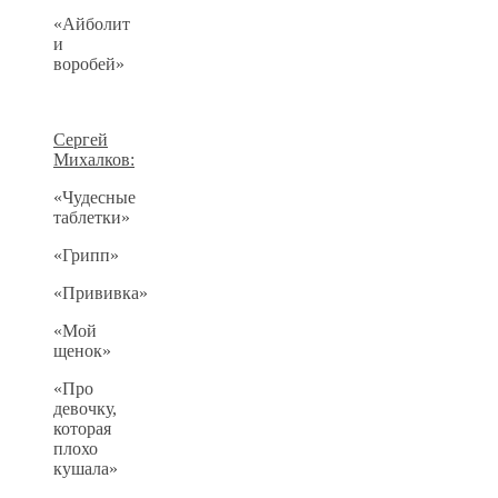
«Айболит
и
воробей»
Сергей
Михалков:
«Чудесные
таблетки»
«Грипп»
«Прививка»
«Мой
щенок»
«Про
девочку,
которая
плохо
кушала»