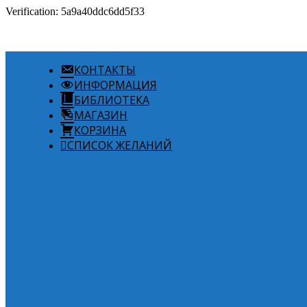
Verification: 5a9a40ddc6dd5f33
КОНТАКТЫ
ИНФОРМАЦИЯ
БИБЛИОТЕКА
МАГАЗИН
КОРЗИНА
СПИСОК ЖЕЛАНИЙ